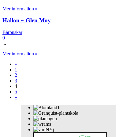
Mer information »
Hallon ~ Glen Moy
Bärbuskar
0
...
Mer information »
«
1
2
3
4
5
»