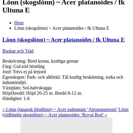
Lönn (skogslönn) ~ Acer platanoides / fk
Ultuna E
Hem
Lönn (skogslönn) ~ Acer platanoides / fk Ultuna E
Lönn (skogslönn) ~ Acer platanoides / fk Ultuna E
Buskar och Träd
Beskrivning: Bred krona, kraftiga grenar
Färg: Gul-röd höstfärg
Jord: Trivs ej på lerjord
Egenskaper: Park- och alléträd. Tål kraftig beskärning, torka och
industrimiljö.
Växtplats: Sol-halvskugga
Höjd/bredd: Höjd 20-25 m. Bredd 8-12 m.
Härdighet: 1-6
« Lönn (japansk blodlönn) ~ Acer palmatum ‘Atropupureum’
Lönn
(rödbladig skogslönn) ~ Acer platanoides ‘Royal Red’ »