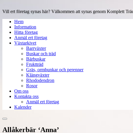
Vill ert företag synas här? Välkommen att synas genom Komplett Träd
Hem
Information
Hitta företag
Anmäl ert företag
Växtarkivet
Barrväxter
Buskar och träd
Bärbuskar
Fruktträd
Gräs, ormbunkar och perenner
Klängväxter
Rhododendron
Rosor
Om oss
Kontakta oss
Anmäl ert företag
Kalender
Allåkerbär ‘Anna’