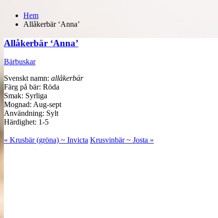
Hem
Allåkerbär ‘Anna’
Allåkerbär ‘Anna’
Bärbuskar
Svenskt namn:
allåkerbär
Färg på bär: Röda
Smak: Syrliga
Mognad: Aug-sept
Användning: Sylt
Härdighet: 1-5
« Krusbär (gröna) ~ Invicta
Krusvinbär ~ Josta »