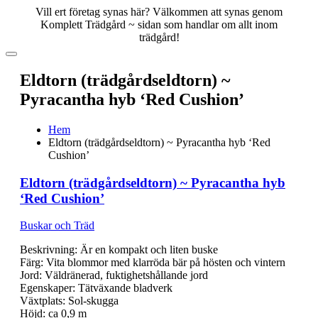
Vill ert företag synas här? Välkommen att synas genom
Komplett Trädgård ~ sidan som handlar om allt inom
trädgård!
Eldtorn (trädgårdseldtorn) ~
Pyracantha hyb ‘Red Cushion’
Hem
Eldtorn (trädgårdseldtorn) ~ Pyracantha hyb ‘Red
Cushion’
Eldtorn (trädgårdseldtorn) ~ Pyracantha hyb
‘Red Cushion’
Buskar och Träd
Beskrivning: Är en kompakt och liten buske
Färg: Vita blommor med klarröda bär på hösten och vintern
Jord: Väldränerad, fuktighetshållande jord
Egenskaper: Tätväxande bladverk
Växtplats: Sol-skugga
Höjd: ca 0,9 m