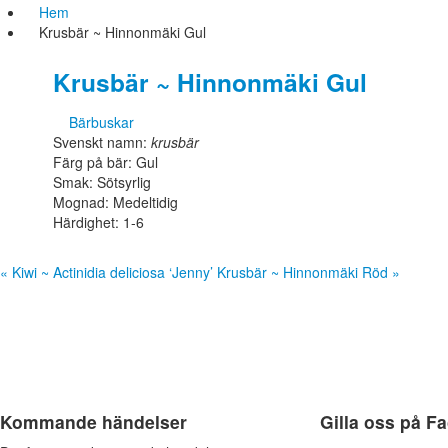
Hem
Krusbär ~ Hinnonmäki Gul
Krusbär ~ Hinnonmäki Gul
Bärbuskar
Svenskt namn:
krusbär
Färg på bär: Gul
Smak: Sötsyrlig
Mognad: Medeltidig
Härdighet: 1-6
« Kiwi ~ Actinidia deliciosa ‘Jenny’
Krusbär ~ Hinnonmäki Röd »
Kommande händelser
Gilla oss på F