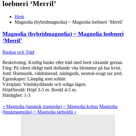
loebneri ‘Merril’
Hem
Magnolia (hybridmagnolia) ~ Magnolia loebneri ‘Merril’
Magnolia (hybridmagnolia) ~ Magnolia loebneri
‘Merril’
Buskar och Träd
Beskrivning: Kraftig buske eller träd med brett växande grenar.
Färg: På våren rikligt med doftande vita blommor på bar kvist.
Jord: Humusrik, väldränerad, näringsrik, neutral-svagt sur jord.
Egenskaper: Lämplig som solitär.
Växtplats: Vindskyddande och soliga lägen.
Höjd/bredd: Höjd 3-5 m. Bredd 4-5 m.
Härdighet: 1-3
« Magnolia (japansk magnolia) ~ Magnolia kobus
Magnolia
(buskmagnolia) ~ Magnolia sieboldii »