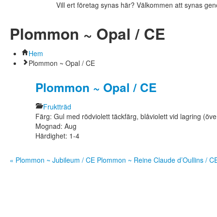
Vill ert företag synas här? Välkommen att synas ge
Plommon ~ Opal / CE
Hem
Plommon ~ Opal / CE
Plommon ~ Opal / CE
Fruktträd
Färg: Gul med rödviolett täckfärg, blåviolett vid lagring (ö
Mognad: Aug
Härdighet: 1-4
« Plommon ~ Jubileum / CE
Plommon ~ Reine Claude d’Oullins / C