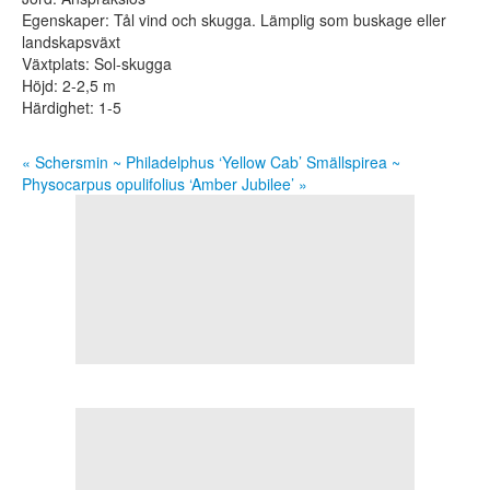
Egenskaper: Tål vind och skugga. Lämplig som buskage eller
landskapsväxt
Växtplats: Sol-skugga
Höjd: 2-2,5 m
Härdighet: 1-5
« Schersmin ~ Philadelphus ‘Yellow Cab’
Smällspirea ~
Physocarpus opulifolius ‘Amber Jubilee’ »