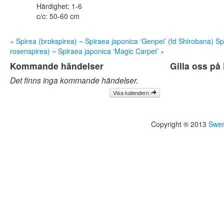
Härdighet: 1-6
c/c: 50-60 cm
« Spirea (brokspirea) ~ Spiraea japonica ‘Genpei’ (fd Shirobana)
Sp
rosenspirea) ~ Spiraea japonica ‘Magic Carpet’ »
Kommande händelser
Gilla oss p
Det finns inga kommande händelser.
Visa kalendern
Copyright ® 2013
Swer