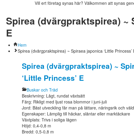
Vill ert företag synas här? Välkommen att synas ge
Spirea (dvärgpraktspirea) ~ 
E
Hem
Spirea (dvärgpraktspirea) ~ Spiraea japonica ‘Little Princess’ 
Spirea (dvärgpraktspirea) ~ Spi
‘Little Princess’ E
Buskar och Träd
Beskrivning: Lågt, rundat växtsätt
Färg: Rikligt med ljust rosa blommor i juni-juli
Jord: Bäst utveckling får man på lättare, näringsrik och väl
Egenskaper: Lämplig till häckar, släntar eller marktäckare
Växtplats: Trivs i soliga lägen
Höjd: 0,4-0,8 m
Bredd: 0,5-0,8 m