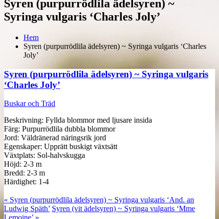
Syren (purpurrödlila ädelsyren) ~
Syringa vulgaris ‘Charles Joly’
Hem
Syren (purpurrödlila ädelsyren) ~ Syringa vulgaris ‘Charles
Joly’
Syren (purpurrödlila ädelsyren) ~ Syringa vulgaris
‘Charles Joly’
Buskar och Träd
Beskrivning: Fyllda blommor med ljusare insida
Färg: Purpurrödlila dubbla blommor
Jord: Väldränerad näringsrik jord
Egenskaper: Upprätt buskigt växtsätt
Växtplats: Sol-halvskugga
Höjd: 2-3 m
Bredd: 2-3 m
Härdighet: 1-4
« Syren (purpurrödlila ädelsyren) ~ Syringa vulgaris ‘And. an
Ludwig Späth’
Syren (vit ädelsyren) ~ Syringa vulgaris ‘Mme
Lemoine’ »