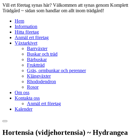
Vill ert företag synas här? Välkommen att synas genom Komplett
Trädgård ~ sidan som handlar om allt inom trädgård!
Hem
Information
Hitta företag
Anmäl ert företag
Växtarkivet
Barrväxter
Buskar och träd
Bärbuskar
Fruktträd
Gräs, ormbunkar och perenner
Klängväxter
Rhododendron
Rosor
Om oss
Kontakta oss
Anmäl ert företag
Kalender
Hortensia (vidjehortensia) ~ Hydrangea