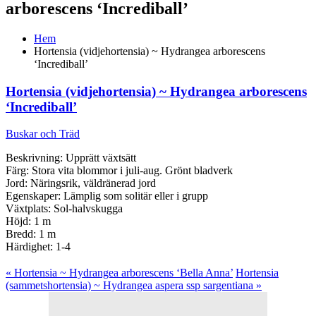
arborescens ‘Incrediball’
Hem
Hortensia (vidjehortensia) ~ Hydrangea arborescens
‘Incrediball’
Hortensia (vidjehortensia) ~ Hydrangea arborescens
‘Incrediball’
Buskar och Träd
Beskrivning: Upprätt växtsätt
Färg: Stora vita blommor i juli-aug. Grönt bladverk
Jord: Näringsrik, väldränerad jord
Egenskaper: Lämplig som solitär eller i grupp
Växtplats: Sol-halvskugga
Höjd: 1 m
Bredd: 1 m
Härdighet: 1-4
« Hortensia ~ Hydrangea arborescens ‘Bella Anna’
Hortensia
(sammetshortensia) ~ Hydrangea aspera ssp sargentiana »