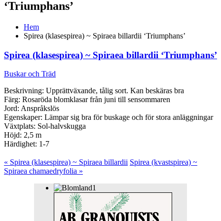
‘Triumphans’
Hem
Spirea (klasespirea) ~ Spiraea billardii ‘Triumphans’
Spirea (klasespirea) ~ Spiraea billardii ‘Triumphans’
Buskar och Träd
Beskrivning: Upprättväxande, tålig sort. Kan beskäras bra
Färg: Rosaröda blomklasar från juni till sensommaren
Jord: Anspråkslös
Egenskaper: Lämpar sig bra för buskage och för stora anläggningar
Växtplats: Sol-halvskugga
Höjd: 2,5 m
Härdighet: 1-7
« Spirea (klasespirea) ~ Spiraea billardii
Spirea (kvastspirea) ~
Spiraea chamaedryfolia »