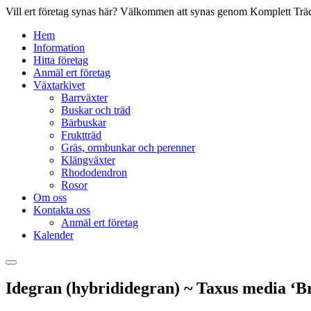
Vill ert företag synas här? Välkommen att synas genom Komplett Träd
Hem
Information
Hitta företag
Anmäl ert företag
Växtarkivet
Barrväxter
Buskar och träd
Bärbuskar
Fruktträd
Gräs, ormbunkar och perenner
Klängväxter
Rhododendron
Rosor
Om oss
Kontakta oss
Anmäl ert företag
Kalender
Idegran (hybrididegran) ~ Taxus media ‘B