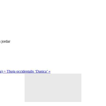
 jordar
ja) ~ Thuja occidentalis ‘Danica’ »