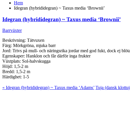
Hem
Idegran (hybrididegran) ~ Taxus media ‘Brownii’
Idegran (hybrididegran) ~ Taxus media ‘Brownii’
Barrväxter
Beskrivning: Tätvuxen
Färg: Mörkgröna, mjuka barr
Jord: Trivs på mull- och näringsrika jordar med god fukt, dock ej blöta
Egenskaper: Hanklon och får därför inga frukter
Växtplats: Sol-halvskugga
Höjd: 1,5-2 m
Bredd: 1,5-2 m
Härdighet: 1-5
« Idegran (hybrididegran) ~ Taxus media ‘Adams’
Tuja (dansk klottu